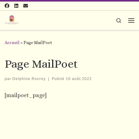
Passer au contenu
Search
Me
Accueil
»
Page MailPoet
Page MailPoet
par
Delphine Rocroy
|
Publié
10 août 2022
[mailpoet_page]